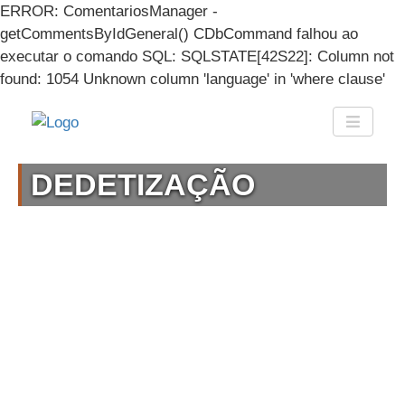
ERROR: ComentariosManager -
getCommentsByIdGeneral() CDbCommand falhou ao
executar o comando SQL: SQLSTATE[42S22]: Column not
found: 1054 Unknown column 'language' in 'where clause'
DEDETIZAÇÃO